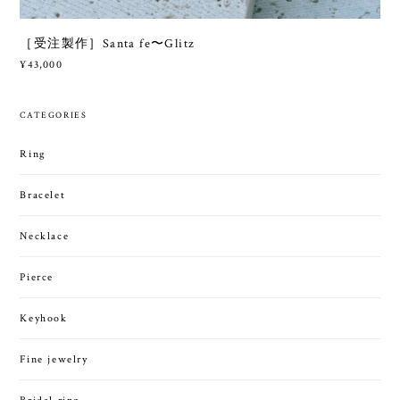
［受注製作］Santa fe〜Glitz
¥43,000
CATEGORIES
Ring
Bracelet
Necklace
Pierce
Keyhook
Fine jewelry