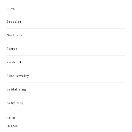
Ring
Bracelet
Necklace
Pierce
Keyhook
Fine jewelry
Bridal ring
Baby ring
GUIDE
HOME