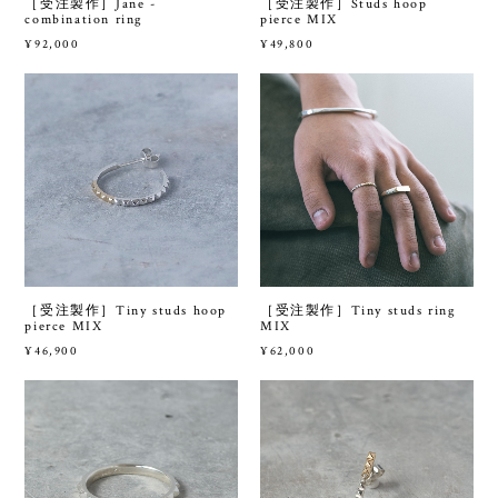
［受注製作］Jane -
［受注製作］Studs hoop
combination ring
pierce MIX
¥92,000
¥49,800
［受注製作］Tiny studs hoop
［受注製作］Tiny studs ring
pierce MIX
MIX
¥46,900
¥62,000