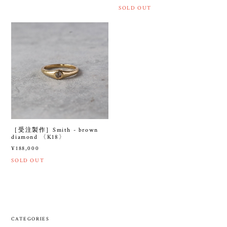
SOLD OUT
［受注製作］Smith - brown
diamond 〈K18〉
¥188,000
SOLD OUT
CATEGORIES