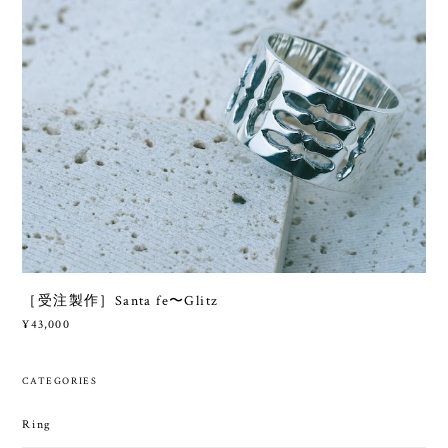
［受注製作］Santa fe〜Glitz
¥43,000
CATEGORIES
Ring