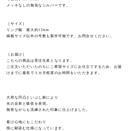
メッキなしの無垢なシルバーです。
［サイズ］
リング幅 最大約12mm
掲載サイズ以外の号数も製作可能です。お問合せください。
［お届け］
こちらの商品は受注生産となります。
ご注文いただいたのちにご希望サイズにお仕立てするため、お届
けまでに最長で１カ月程度のお時間をいただきます。
大胆な凹凸といぶし銀により
光の反射と吸収を表現。
無骨ながらも洗練された印象に仕上げました。
着け心地にもこだわり
指に馴染む仕様になっています。