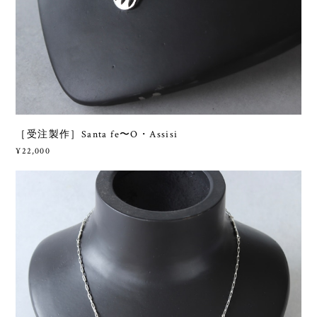
［受注製作］Santa fe〜O・Assisi
¥22,000