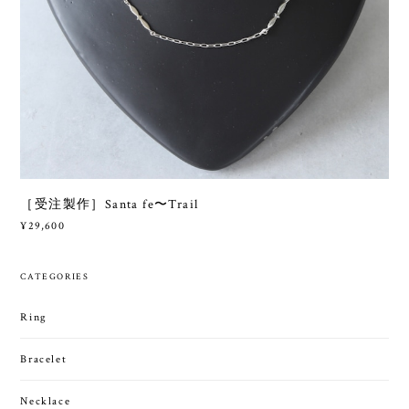
［受注製作］Santa fe〜Trail
¥29,600
CATEGORIES
Ring
Bracelet
Necklace