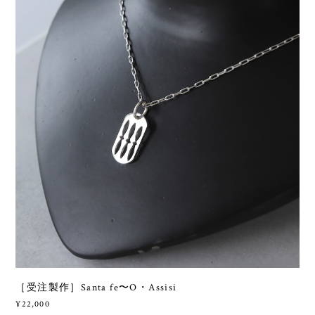
［受注製作］Santa fe〜O・Assisi
¥22,000