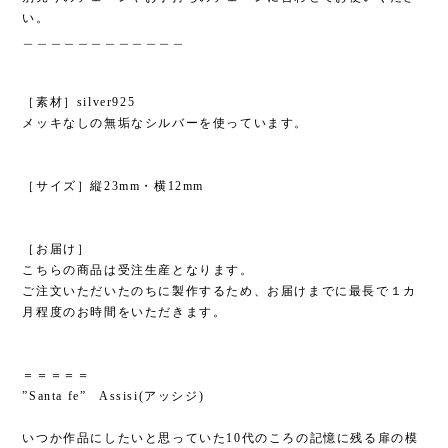
い。
＿＿＿＿＿＿＿＿＿＿＿＿
［素材］silver925
メッキなしの無垢なシルバーを使っています。
［サイズ］縦23mm・横12mm
［お届け］
こちらの商品は受注生産となります。
ご注文いただいたのちに製作するため、お届けまでに最長で１カ
月程度のお時間をいただきます。
＝＝＝＝＝
”Santa fe” Assisi(アッシジ)
いつか作品にしたいと思っていた10代のころの記憶に残る扉の模