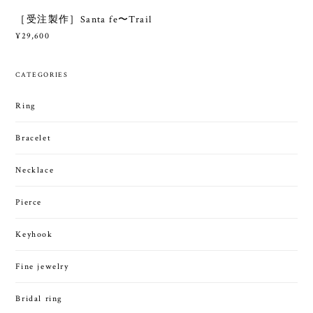
［受注製作］Santa fe〜Trail
¥29,600
CATEGORIES
Ring
Bracelet
Necklace
Pierce
Keyhook
Fine jewelry
Bridal ring