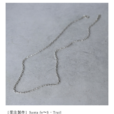
［受注製作］Santa fe〜S・Trail