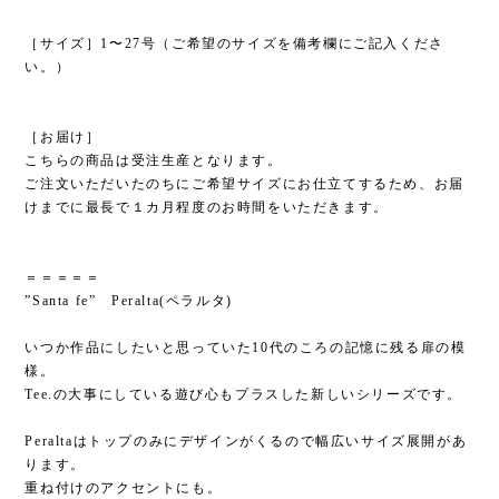
［サイズ］1〜27号（ご希望のサイズを備考欄にご記入くださ
い。）
［お届け］
こちらの商品は受注生産となります。
ご注文いただいたのちにご希望サイズにお仕立てするため、お届
けまでに最長で１カ月程度のお時間をいただきます。
＝＝＝＝＝
”Santa fe” Peralta(ペラルタ)
いつか作品にしたいと思っていた10代のころの記憶に残る扉の模
様。
Tee.の大事にしている遊び心もプラスした新しいシリーズです。
Peraltaはトップのみにデザインがくるので幅広いサイズ展開があ
ります。
重ね付けのアクセントにも。