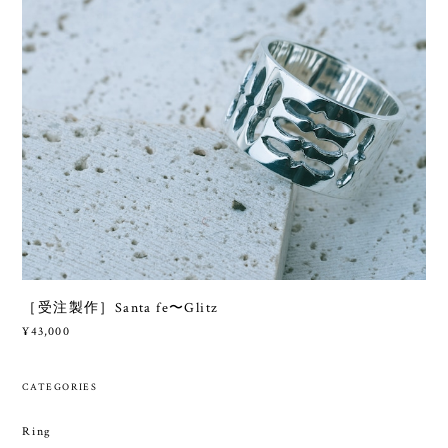
［受注製作］Santa fe〜Glitz
¥43,000
CATEGORIES
Ring