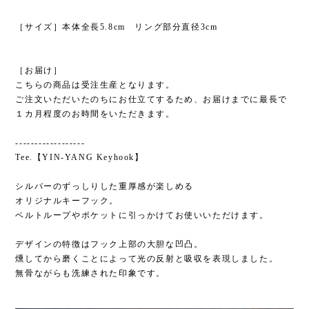
［サイズ］本体全長5.8cm リング部分直径3cm
［お届け］
こちらの商品は受注生産となります。
ご注文いただいたのちにお仕立てするため、お届けまでに最長で
１カ月程度のお時間をいただきます。
------------------
Tee.【YIN-YANG Keyhook】
シルバーのずっしりした重厚感が楽しめる
オリジナルキーフック。
ベルトループやポケットに引っかけてお使いいただけます。
デザインの特徴はフック上部の大胆な凹凸。
燻してから磨くことによって光の反射と吸収を表現しました。
無骨ながらも洗練された印象です。