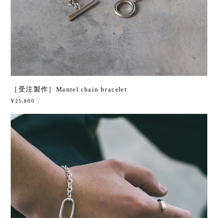
［受注製作］Mantel chain bracelet
¥25,800