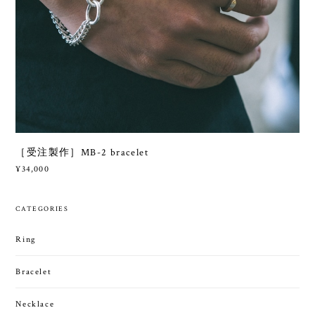
［受注製作］MB-2 bracelet
¥34,000
CATEGORIES
Ring
Bracelet
Necklace