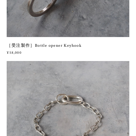
［受注製作］Bottle opener Keyhook
¥58,000